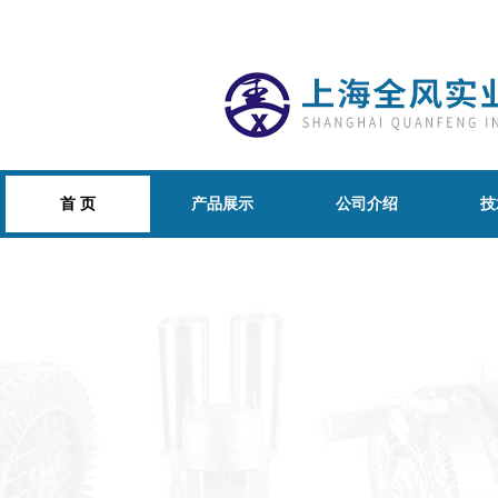
首 页
产品展示
公司介绍
技