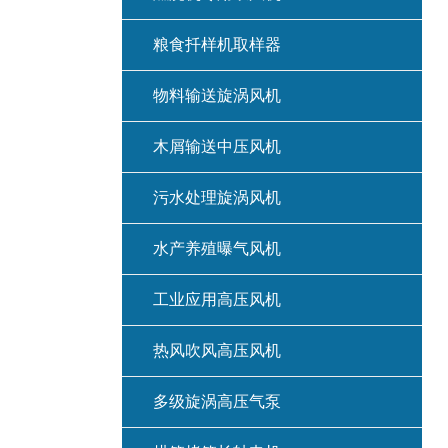
粮食扦样机取样器
物料输送旋涡风机
木屑输送中压风机
污水处理旋涡风机
水产养殖曝气风机
工业应用高压风机
热风吹风高压风机
多级旋涡高压气泵