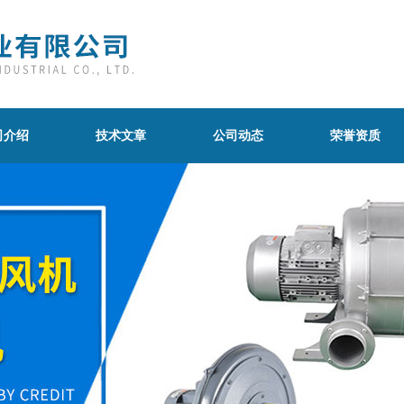
司介绍
技术文章
公司动态
荣誉资质