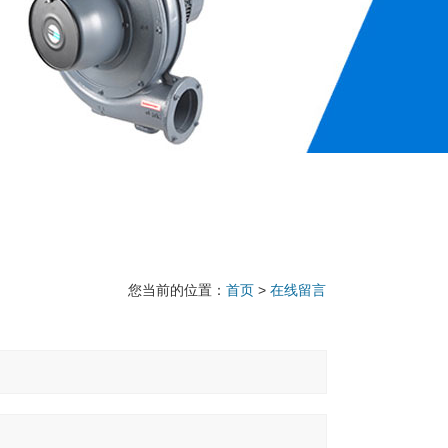
您当前的位置：
首页
>
在线留言