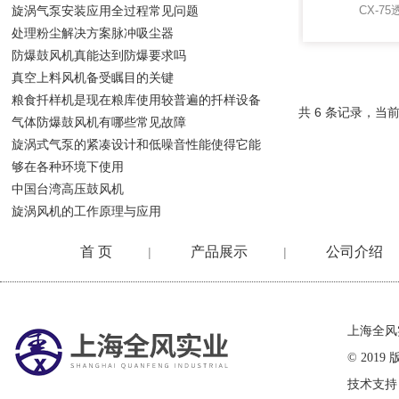
旋涡气泵安装应用全过程常见问题
CX-7
处理粉尘解决方案脉冲吸尘器
防爆鼓风机真能达到防爆要求吗
真空上料风机备受瞩目的关键
粮食扦样机是现在粮库使用较普遍的扦样设备
共 6 条记录，当前
气体防爆鼓风机有哪些常见故障
旋涡式气泵的紧凑设计和低噪音性能使得它能
够在各种环境下使用
中国台湾高压鼓风机
旋涡风机的工作原理与应用
首 页
产品展示
公司介绍
|
|
在线留言
上海全风
© 20
技术支持