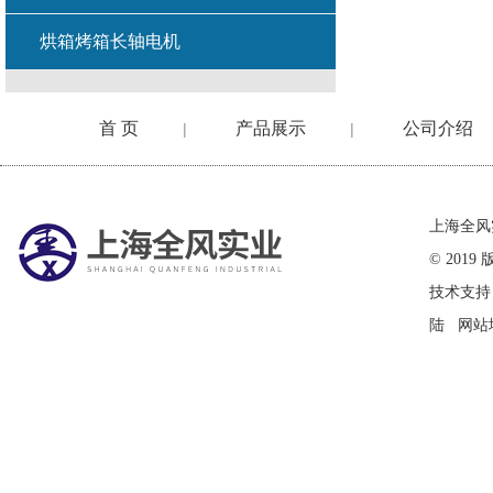
烘箱烤箱长轴电机
首 页
产品展示
公司介绍
|
|
在线留言
上海全风
© 20
技术支持
陆
网站