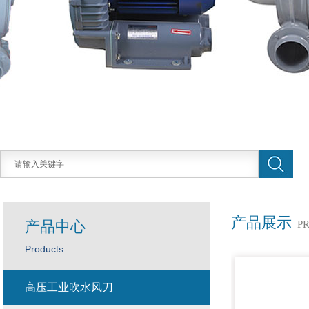
产品展示
产品中心
P
Products
高压工业吹水风刀