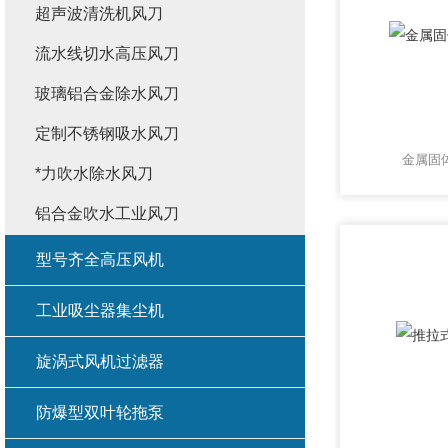
超声波清洗机风刀
流水线切水高压风刀
玻璃铝合金除水风刀
定制不锈钢吸水风刀
金属固
*力吹水除水风刀
铝合金吹水工业风刀
型号齐全高压风机
工业吸尘器集尘机
旋涡式风机过滤器
防爆型双叶轮拖泵