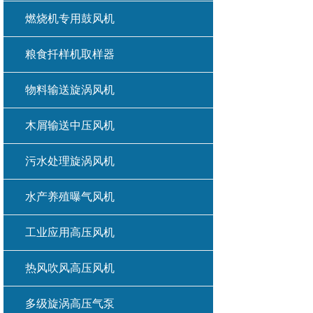
燃烧机专用鼓风机
粮食扦样机取样器
物料输送旋涡风机
木屑输送中压风机
污水处理旋涡风机
水产养殖曝气风机
工业应用高压风机
热风吹风高压风机
多级旋涡高压气泵