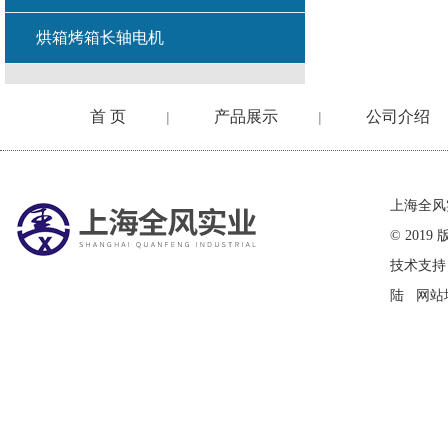
烘箱烤箱长轴电机
首 页
产品展示
公司介绍
|
|
在线留言
上海全风
© 20
技术支持
陆
网站