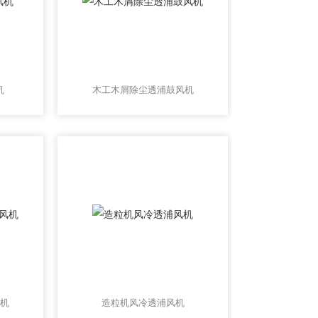
机
木工木屑除尘透浦鼓风机
机
造粒机风冷透浦风机