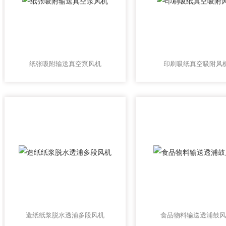
纸张吸附输送真空泵风机
印刷吸纸真空吸附风
造纸纸浆脱水透浦多段风机
食品物料输送透浦鼓风