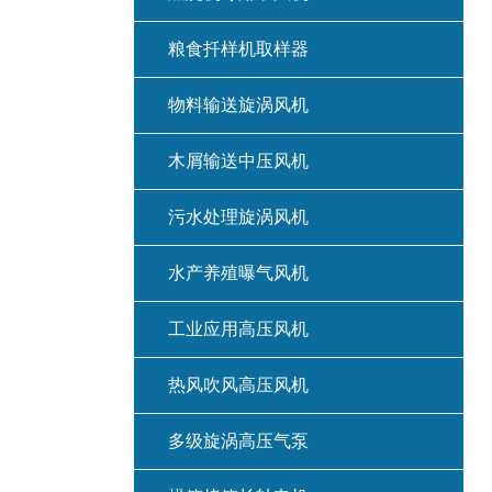
粮食扦样机取样器
物料输送旋涡风机
木屑输送中压风机
污水处理旋涡风机
水产养殖曝气风机
工业应用高压风机
热风吹风高压风机
多级旋涡高压气泵