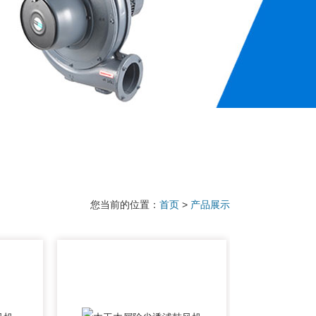
您当前的位置：
首页
>
产品展示