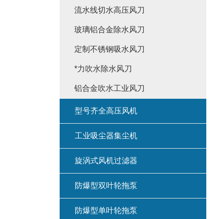
流水线切水高压风刀
玻璃铝合金除水风刀
定制不锈钢吸水风刀
*力吹水除水风刀
铝合金吹水工业风刀
型号齐全高压风机
工业吸尘器集尘机
旋涡式风机过滤器
防爆型双叶轮拖泵
防爆型单叶轮拖泵