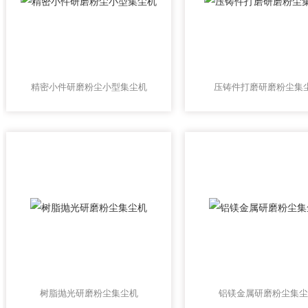
精密小件研磨粉尘小型集尘机
压铸件打磨研磨粉尘集
树脂抛光研磨粉尘集尘机
铝镁金属研磨粉尘集尘