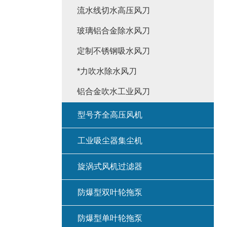
流水线切水高压风刀
玻璃铝合金除水风刀
定制不锈钢吸水风刀
*力吹水除水风刀
铝合金吹水工业风刀
型号齐全高压风机
工业吸尘器集尘机
旋涡式风机过滤器
防爆型双叶轮拖泵
防爆型单叶轮拖泵