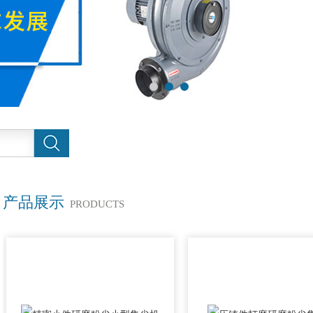
产品展示
PRODUCTS