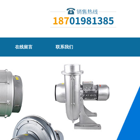
在线留言
联系我们