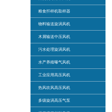
粮食扦样机取样器
物料输送旋涡风机
木屑输送中压风机
污水处理旋涡风机
水产养殖曝气风机
工业应用高压风机
热风吹风高压风机
多级旋涡高压气泵