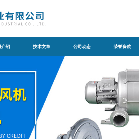
司介绍
技术文章
公司动态
荣誉资质