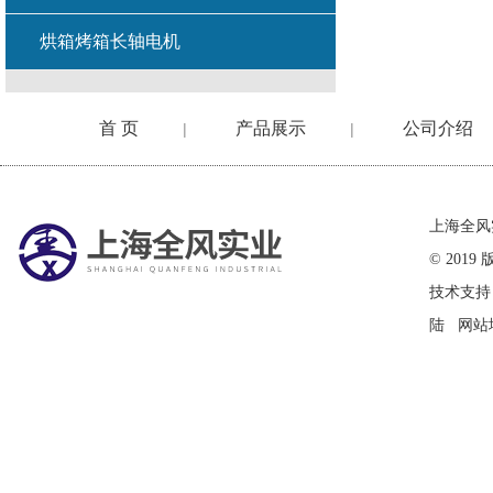
烘箱烤箱长轴电机
首 页
产品展示
公司介绍
|
|
在线留言
上海全风
© 20
技术支持
陆
网站