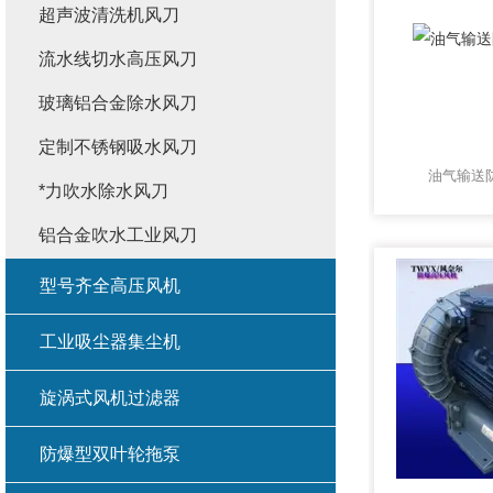
超声波清洗机风刀
流水线切水高压风刀
玻璃铝合金除水风刀
定制不锈钢吸水风刀
油气输送
*力吹水除水风刀
铝合金吹水工业风刀
型号齐全高压风机
工业吸尘器集尘机
旋涡式风机过滤器
防爆型双叶轮拖泵