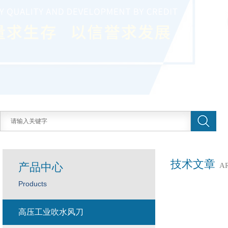
技术文章
产品中心
A
Products
高压工业吹水风刀