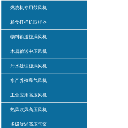
燃烧机专用鼓风机
粮食扦样机取样器
物料输送旋涡风机
木屑输送中压风机
污水处理旋涡风机
水产养殖曝气风机
工业应用高压风机
热风吹风高压风机
多级旋涡高压气泵