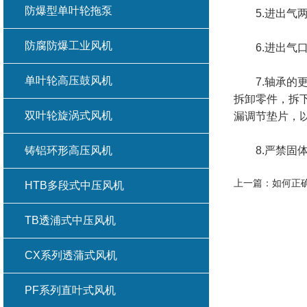
防爆型单叶轮拖泵
5.进出气两
防腐防爆工业风机
6.进出气口
单叶轮高压鼓风机
7.轴承的更
拆卸零件，拆
双叶轮旋涡式风机
漏调节垫片，
铸铝环形高压风机
8.严禁固体
上一篇：
如何正
HTB多段式中压风机
TB透浦式中压风机
CX系列透蒲式风机
PF系列直叶式风机