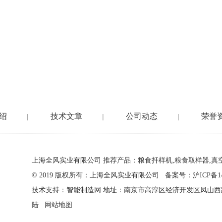
绍
技术文章
公司动态
荣誉
|
|
|
上海全风实业有限公司
推荐产品：粮食扦样机,粮食取样器,真
© 2019 版权所有：上海全风实业有限公司 备案号：
沪ICP备14
技术支持：
智能制造网
地址：南京市高淳区经济开发区凤山西路
陆
网站地图