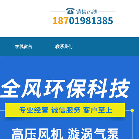
在线留言
联系我们