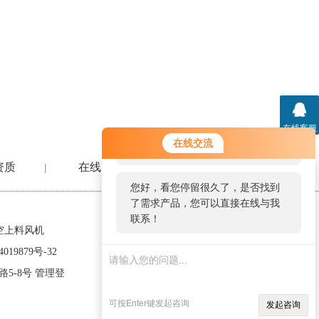
在线客服
您好！欢迎前来咨询，很高兴为您
在线交流
服务，请问您要咨询什么问题呢？
资质
在线留言
联系我们
|
|
您好，看您停留很久了，是否找到
了需求产品，您可以直接在线与我
联系！
空上料风机
019879号-32
5-8号
管理登
微信二维码
可按Enter键发起咨询
发起咨询