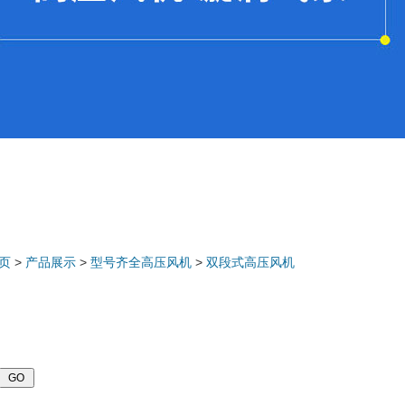
页
>
产品展示
>
型号齐全高压风机
>
双段式高压风机