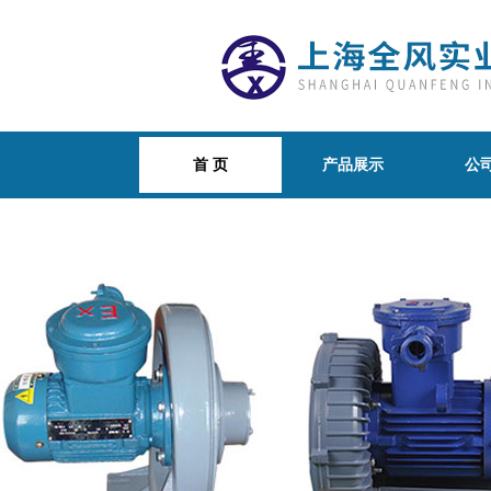
首 页
产品展示
公