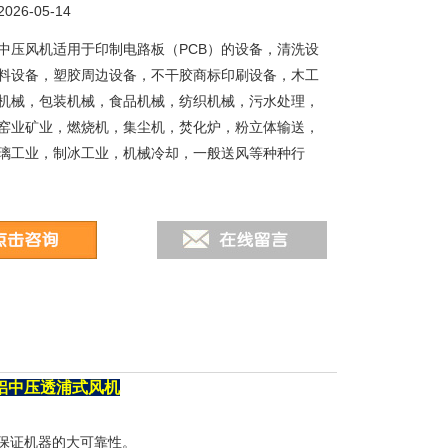
26-05-14
铸铝中压风机适用于印制电路板（PCB）的设备，清洗设
料设备，塑胶周边设备，不干胶商标印刷设备，木工
机械，包装机械，食品机械，纺织机械，污水处理，
窑业矿业，燃烧机，集尘机，焚化炉，粉立体输送，
璃工业，制冰工业，机械冷却，一般送风等种种行
铸铝中压透浦式风机
保证机器的大可靠性。