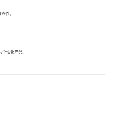
可靠性。
。
供个性化产品。