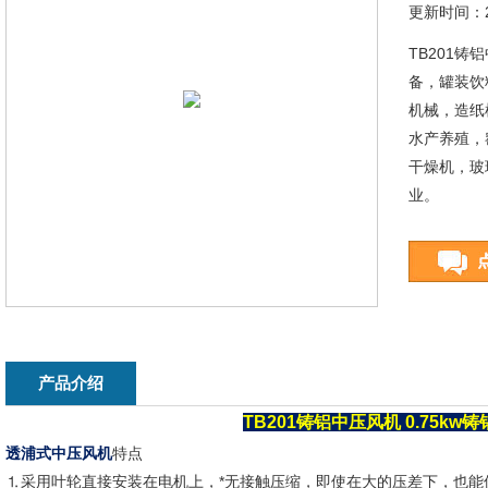
更新时间：20
TB201
备，罐装饮
机械，造纸
水产养殖，
干燥机，玻
业。
产品介绍
TB201铸铝中压风机
0.75kw
透浦式中压风机
特点
⒈采用叶轮直接安装在电机上，*无接触压缩，即使在大的压差下，也能