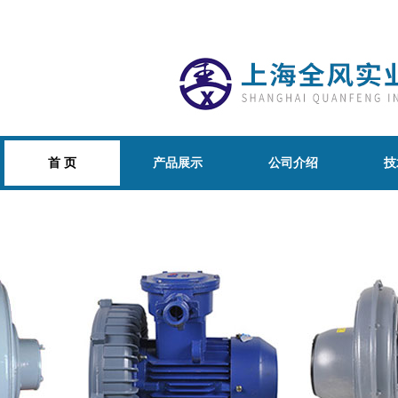
首 页
产品展示
公司介绍
技