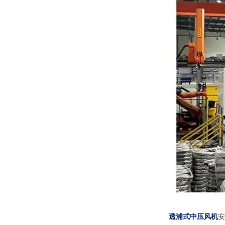
透浦式中压风机
安