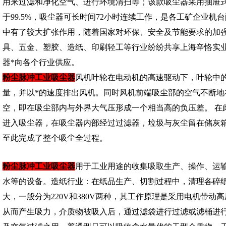
用来过滤和净化空气、进行环境清扫等；该款吸尘器采用抽屉
于99.5%，吸尘器可长时间72小时连续工作，是各工矿企业
中有了较大扩张作用，随着国家对环保、安全及节能要求的加
具、五金、塑胶、造纸、印刷轻工等行业纷纷共享上海辛恪实
器*向各个行业供应。
粉尘脉冲工业吸尘器
风机叶轮在电动机的高速驱动下，叶轮中
量，并以*的速度排出风机。同时风机前端吸尘部的空气不断
空，即在吸尘部内与外界大气压形成一个相当高的负压差。 在
进入吸尘器，在吸尘器内部经过过滤器，垃圾与灰尘留在储灰
至此完成了整个吸尘全过程。
粉尘脉冲工业吸尘器
用于工业用途的收集吸取生产、操作、运
水等的设备。造纸行业：在纸品生产、切割过程中，清理各碎
大，一般分为220V和380V两种，其工作原理是采用电机带动
从而产生吸力，介质物被吸入后，通过滤袋进行过滤或滤桶进