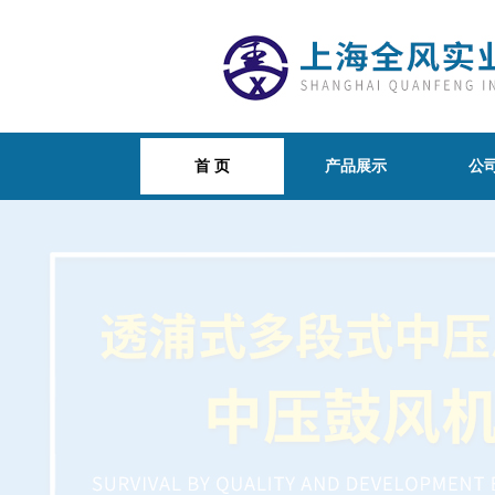
首 页
产品展示
公