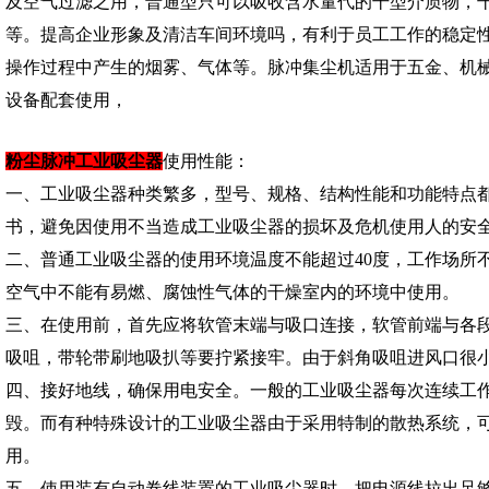
及空气过滤之用，普通型只可以吸收含水量代的干型介质物，
等。提高企业形象及清洁车间环境吗，有利于员工工作的稳定
操作过程中产生的烟雾、气体等。脉冲集尘机适用于五金、机
设备配套使用，
粉尘脉冲工业吸尘器
使用性能：
一、工业吸尘器种类繁多，型号、规格、结构性能和功能特点
书，避免因使用不当造成工业吸尘器的损坏及危机使用人的安
二、普通工业吸尘器的使用环境温度不能超过40度，工作场所不
空气中不能有易燃、腐蚀性气体的干燥室内的环境中使用。
三、在使用前，首先应将软管末端与吸口连接，软管前端与各段
吸咀，带轮带刷地吸扒等要拧紧接牢。由于斜角吸咀进风口很
四、接好地线，确保用电安全。一般的工业吸尘器每次连续工
毁。而有种特殊设计的工业吸尘器由于采用特制的散热系统，可
用。
五、使用装有自动卷线装置的工业吸尘器时，把电源线拉出足