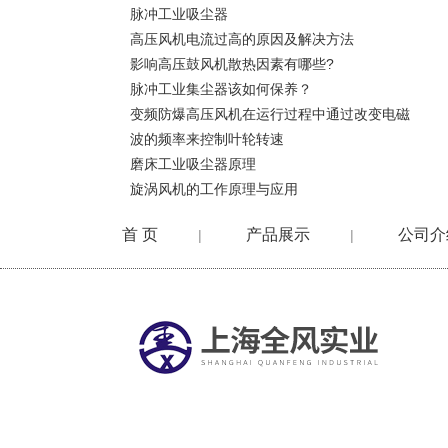
脉冲工业吸尘器
高压风机电流过高的原因及解决方法
影响高压鼓风机散热因素有哪些?
脉冲工业集尘器该如何保养？
变频防爆高压风机在运行过程中通过改变电磁
波的频率来控制叶轮转速
磨床工业吸尘器原理
旋涡风机的工作原理与应用
首 页
产品展示
公司介
|
|