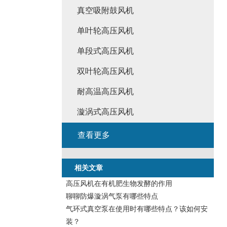
真空吸附鼓风机
单叶轮高压风机
单段式高压风机
双叶轮高压风机
耐高温高压风机
漩涡式高压风机
查看更多
相关文章
高压风机在有机肥生物发酵的作用
聊聊防爆漩涡气泵有哪些特点
气环式真空泵在使用时有哪些特点？该如何安
装？