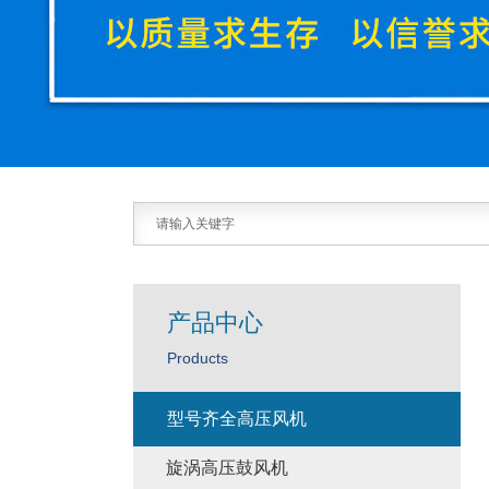
产品中心
Products
型号齐全高压风机
旋涡高压鼓风机