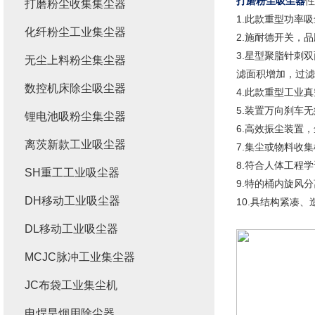
打磨粉尘吸尘器
性
打磨粉尘收集集尘器
1.此款重型功率
化纤粉尘工业集尘器
2.施耐德开关，
3.星型聚脂针刺双
无尘上料粉尘集尘器
滤面积增加，过滤效
数控机床除尘吸尘器
4.此款重型工业
5.装置万向刹车
锂电池吸粉尘集尘器
6.高效振尘装置
离茨新款工业吸尘器
7.集尘或物料收
8.符合人体工程
SH重工工业吸尘器
9.特的桶内旋风
DH移动工业吸尘器
10.具结构紧凑
DL移动工业吸尘器
MCJC脉冲工业集尘器
JC布袋工业集尘机
电焊旱烟用除尘器