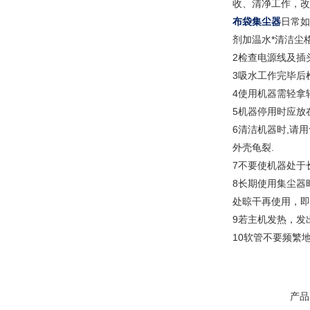
收、清净工作，改
布袋集尘器
日常如
剂加温水*清洁尘
2检查电源线及插
3吸水工作完毕后
4使用机器需轻拿
5机器停用时应放
6清洁机器时,请
外壳龟裂.
7不要使机器处于
8长期使用集尘器
处晾干再使用，即
9若主机发热，发
10软管不要频繁
产品