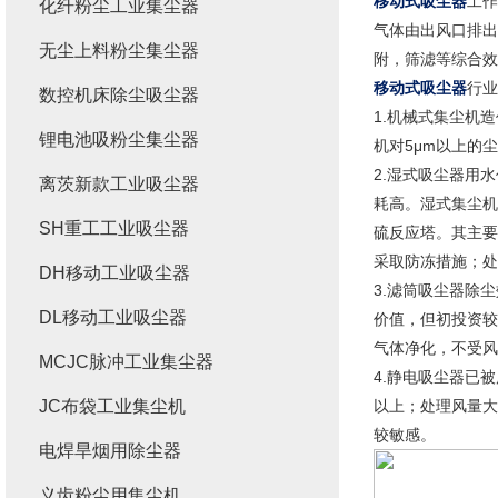
移动式吸尘器
工
化纤粉尘工业集尘器
气体由出风口排出
无尘上料粉尘集尘器
附，筛滤等综合效
移动式吸尘器
行业
数控机床除尘吸尘器
1.机械式集尘机
锂电池吸粉尘集尘器
机对5μm以上的
2.湿式吸尘器用
离茨新款工业吸尘器
耗高。湿式集尘机
SH重工工业吸尘器
硫反应塔。其主要
采取防冻措施；处
DH移动工业吸尘器
3.滤筒吸尘器除
DL移动工业吸尘器
价值，但初投资较
气体净化，不受风
MCJC脉冲工业集尘器
4.静电吸尘器已
JC布袋工业集尘机
以上；处理风量大
较敏感。
电焊旱烟用除尘器
义齿粉尘用集尘机