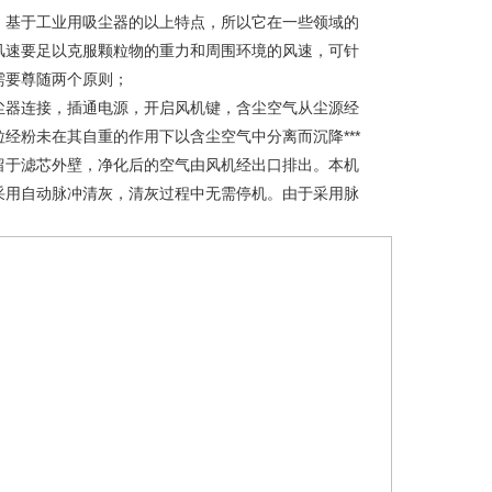
，基于工业用吸尘器的以上特点，所以它在一些领域的
风速要足以克服颗粒物的重力和周围环境的风速，可针
需要尊随两个原则；
尘器连接，插通电源，开启风机键，含尘空气从尘源经
经粉未在其自重的作用下以含尘空气中分离而沉降***
留于滤芯外壁，净化后的空气由风机经出口排出。本机
采用自动脉冲清灰，清灰过程中无需停机。由于采用脉