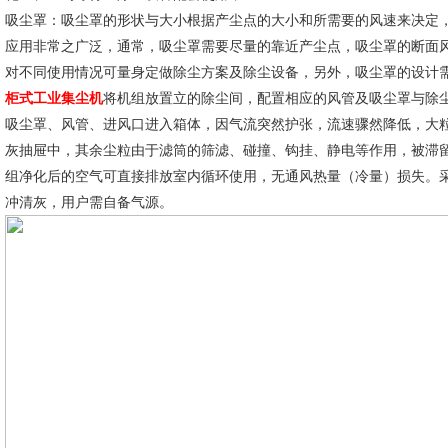
吸尘罩：吸尘罩的形状与大小根据产尘点的大小和所需要的风速来决定
应用非常之广泛，通常，吸尘罩需要尽量的靠近产尘点，吸尘罩的断面
对不同使用情况可量身定做除尘方案及除尘设备，另外，吸尘罩的设计
柜式工业集尘机
将机组放置立的除尘间，配置相应的风管及吸尘罩与除
吸尘罩、风管、进风口进入箱体，因气流突然护张，流速骤然降低，大粒
灰抽屉中，其余尘粒由于滤筒的筛滤、碰撞、钩挂、静电等作用，被滞
组净化后的空气可直接排放室内循环使用，无通风热量（冷量）损失。
冲清灰，用户需自备气源。