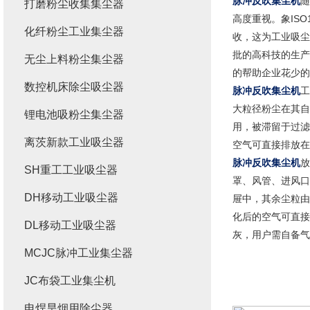
脉冲反吹集尘机
随
打磨粉尘收集集尘器
高度重视。象IS
化纤粉尘工业集尘器
收，这为工业吸尘
批的高科技的生产
无尘上料粉尘集尘器
的帮助企业花少的
数控机床除尘吸尘器
脉冲反吹集尘机
工
大粒径粉尘在其自
锂电池吸粉尘集尘器
用，被滞留于过滤
离茨新款工业吸尘器
空气可直接排放在
脉冲反吹集尘机
放
SH重工工业吸尘器
罩、风管、进风口
DH移动工业吸尘器
屉中，其余尘粒由
化后的空气可直接
DL移动工业吸尘器
灰，用户需自备气
MCJC脉冲工业集尘器
JC布袋工业集尘机
电焊旱烟用除尘器