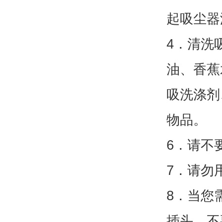
起吸尘器
4．清洗
油、香蕉
吸洗涤剂
物品。
6．请不
7．请勿
8．当您
插头，不