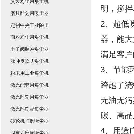
义齿粉尘用集尘机
明，搅拌
磨具雕刻用吸尘器
2、超低
定制中央工业除尘
器，能大
面粉粉尘用集尘机
电子阀脉冲集尘器
满足客户
脉冲反吹式集尘机
3、节能
粉末用工业集尘机
跨越了浇
激光配套用集尘机
激光雕刻用集尘器
无油无污
激光雕刻配集尘器
碳、高品
砂轮机打磨吸尘器
4、用途
固定式磨床吸尘器