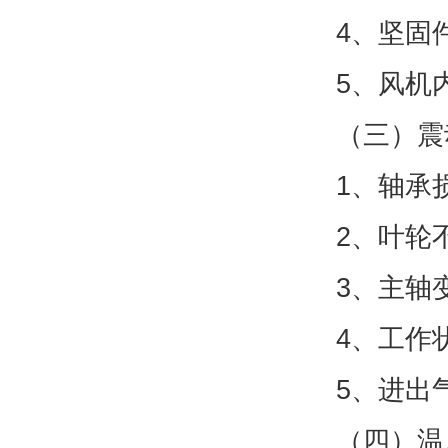
4、坚固
5、风机
（三）震
1、轴承
2、叶轮
3、主轴
4、工作
5、进出
（四）温