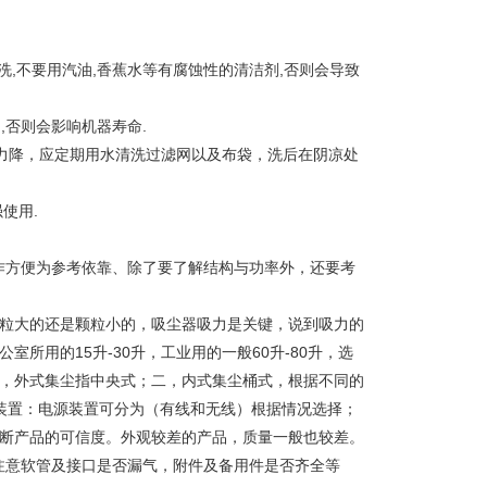
洗,不要用汽油,香蕉水等有腐蚀性的清洁剂,否则会导致
,否则会影响机器寿命.
吸力降，应定期用水清洗过滤网以及布袋，洗后在阴凉处
使用.
作方便为参考依靠、除了要了解结构与功率外，还要考
颗粒大的还是颗粒小的，吸尘器吸力是关键，说到吸力的
所用的15升-30升，工业用的一般60升-80升，选
一，外式集尘指中央式；二，内式集尘桶式，根据不同的
装置：电源装置可分为（有线和无线）根据情况选择；
判断产品的可信度。外观较差的产品，质量一般也较差。
注意软管及接口是否漏气，附件及备用件是否齐全等