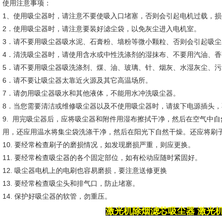
使用注意事项：
1、使用吸尘器时，请注意不要使吸入口堵塞，否则会引起电机过载，损
2．使用吸尘器时，请注意要装好滤尘袋，以免灰尘进入电机室。
3．请不要用吸尘器吸水泥、石膏粉、墙粉等微小颗粒、否则会引起吸
4．清洗吸尘器时，请使用含水或中性洗涤剂的湿抹布、不要用汽油、
5．请不要用吸尘器吸洗涤剂、煤、油、玻璃、针、烟灰、水湿灰尘、
6．请不要让吸尘器太靠近火源及其它高温场所。
7．请勿用吸尘器吸水和其他液体，不能用水冲洗吸尘器。
8．当您需要清洁或维修吸尘器以及不使用吸尘器时，请拔下电源插头
9. 用完吸尘器后，应将吸尘器和附件用湿布擦拭干净，然后在空气中
用，还应用温水将集尘袋洗涤干净，然后在阳光下自然干燥。还应将刷
10. 要经常检查刷子的磨损情况，如发现磨损严重，则应更换。
11. 要经常检查吸尘器的各个固定部位，如有松动应随时紧固好。
12. 吸尘器电机上的电刷也容易磨损，要注意送修更换
13. 要经常检查吸尘头和排气口，防止堵塞。
14. 保护好吸尘器的软管，勿重压。
激光机除烟滤芯吸尘器
激光