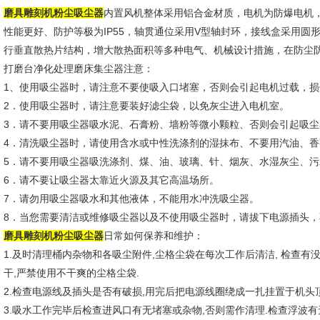
磨具雕刻机粉尘吸尘器
内置风机整体采用铝合金材质，电机为防爆电机
性能更好、防护等极为IP55，轴贯通位采用V型轴封环，接线盒采用
行垂直散热片结构，增大散热面积等多种电气、机械设计措施，在防尘防
打磨台净化处理磨床集尘器注意：
1、使用吸尘器时，请注意不要使吸入口堵塞，否则会引起电机过载，损
2．使用吸尘器时，请注意要装好滤尘袋，以免灰尘进入电机室。
3．请不要用吸尘器吸水泥、石膏粉、墙粉等微小颗粒、否则会引起吸
4．清洗吸尘器时，请使用含水或中性洗涤剂的湿抹布、不要用汽油、
5．请不要用吸尘器吸洗涤剂、煤、油、玻璃、针、烟灰、水湿灰尘、
6．请不要让吸尘器太靠近火源及其它高温场所。
7．请勿用吸尘器吸水和其他液体，不能用水冲洗吸尘器。
8．当您需要清洁或维修吸尘器以及不使用吸尘器时，请拔下电源插头
磨具雕刻机粉尘吸尘器
日常如何保养和维护：
1.及时清理桶内杂物和各吸尘附件,尘格尘袋在每次工作后清洁, 检查有
干,严禁使用不干爽的尘格尘袋.
2.检查电源线及插头是否有破损,用完后把电源线圈绕成一扎挂置于机头顶盖
3.吸水工作完毕后检查进风口有无堵塞或杂物,否则需作清理.检查浮波有