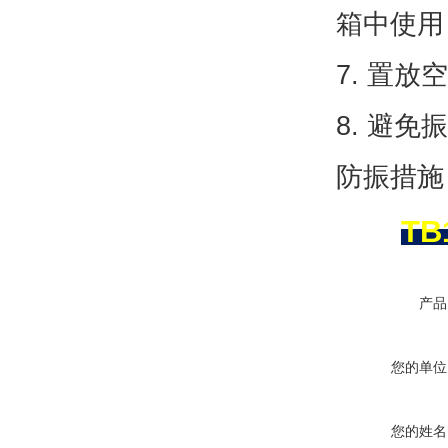
箱中使用
7. 置
8. 避
防振措施
T
产品
您的单位
您的姓名