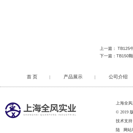
上一篇：
TB12
下一篇：
TB15
首 页
产品展示
公司介绍
|
|
在线留言
上海全风
© 20
技术支持
陆
网站