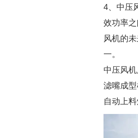
4、中压
效功率之
风机的未
一。
中压风机
滤嘴成型
自动上料