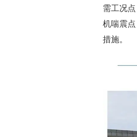
需工况点
机喘震点
措施。