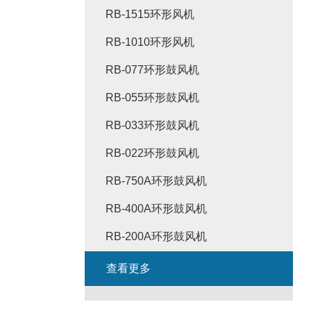
RB-1515环形风机
RB-1010环形风机
RB-077环形鼓风机
RB-055环形鼓风机
RB-033环形鼓风机
RB-022环形鼓风机
RB-750A环形鼓风机
RB-400A环形鼓风机
RB-200A环形鼓风机
查看更多