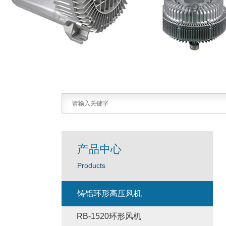
产品中心
Products
铸铝环形高压风机
RB-1520环形风机