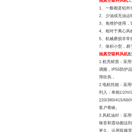
抽真空吸料风机
工
1、一般都是铝外
2、少油或无油运
3、免维护使用，
4、相对于离心风
5、机械磨损非常
7、体积小型，易
抽真空吸料风机
配
1.机壳材质：采
调频，IP55防
用吹风，
2.电机性能：采
列入：单相110V/
220/380/4
客户青睐。
3.风机油封：采用
噪音和震动都达到
更久。运用双频宽