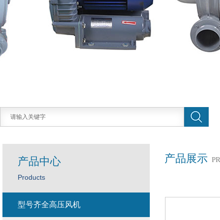
产品展示
产品中心
P
Products
型号齐全高压风机