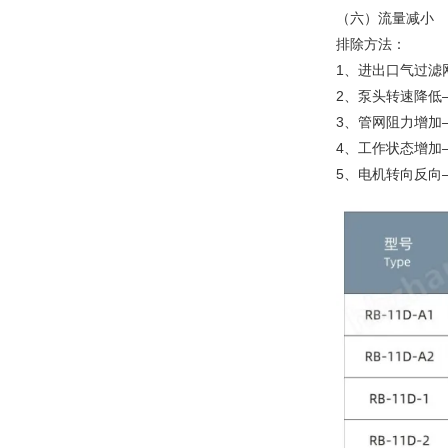
（六）流量减小
排除方法：
1、进出口气过滤
2、泵头转速降低
3、管网阻力增加
4、工作状态增加
5、电机转向反向