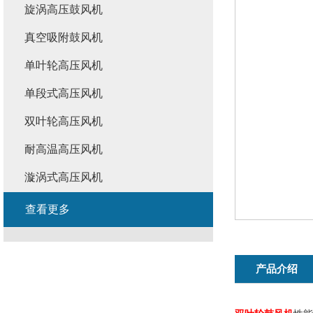
旋涡高压鼓风机
真空吸附鼓风机
单叶轮高压风机
单段式高压风机
双叶轮高压风机
耐高温高压风机
漩涡式高压风机
查看更多
产品介绍