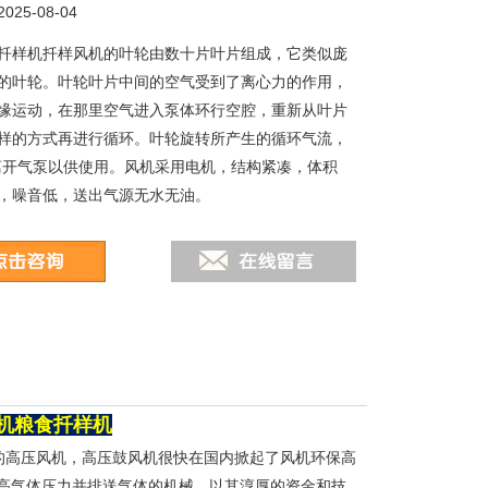
25-08-04
扦样机扦样风机的叶轮由数十片叶片组成，它类似庞
的叶轮。叶轮叶片中间的空气受到了离心力的作用，
缘运动，在那里空气进入泵体环行空腔，重新从叶片
样的方式再进行循环。叶轮旋转所产生的循环气流，
离开气泵以供使用。风机采用电机，结构紧凑，体积
，噪音低，送出气源无水无油。
机粮食扦样机
的高压风机，高压鼓风机很快在国内掀起了风机环保高
高气体压力并排送气体的机械，以其淳厚的资金和技