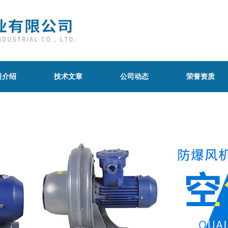
司介绍
技术文章
公司动态
荣誉资质