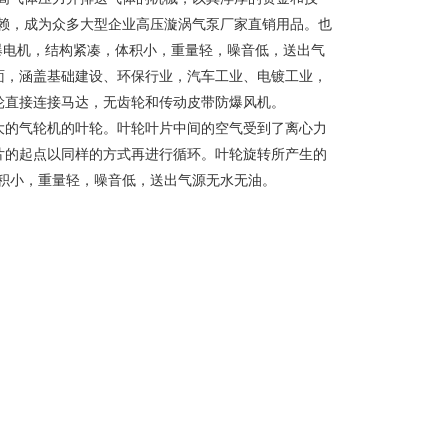
赖，成为众多大型企业高压漩涡气泵厂家直销用品。也
爆电机，结构紧凑，体积小，重量轻，噪音低，送出气
面，涵盖基础建设、环保行业，汽车工业、电镀工业，
轮直接连接马达，无齿轮和传动皮带防爆风机。
大的气轮机的叶轮。叶轮叶片中间的空气受到了离心力
片的起点以同样的方式再进行循环。叶轮旋转所产生的
积小，重量轻，噪音低，送出气源无水无油。