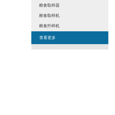
粮食取样器
粮食取样机
粮食扦样机
查看更多