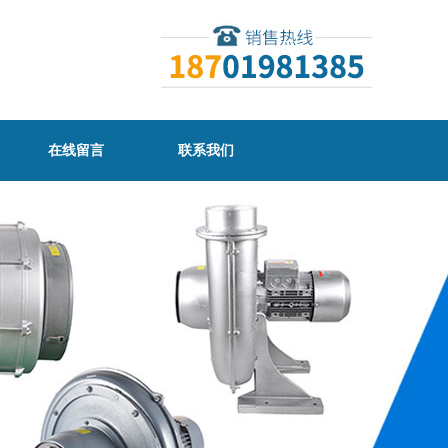
在线留言
联系我们