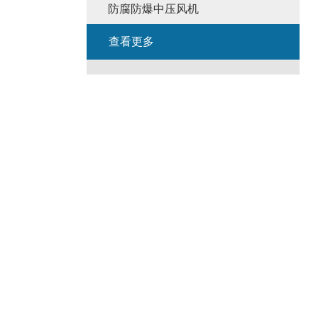
防腐防爆中压风机
查看更多