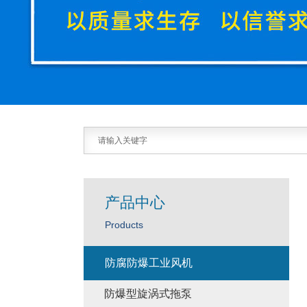
产品中心
Products
防腐防爆工业风机
防爆型旋涡式拖泵