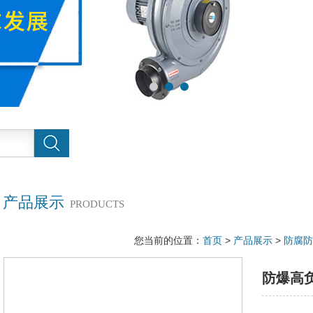
产品展示
PRODUCTS
您当前的位置：
首页
>
产品展示
>
防腐防
防爆高