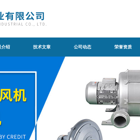
司介绍
技术文章
公司动态
荣誉资质