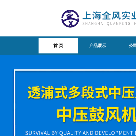
首 页
产品展示
公