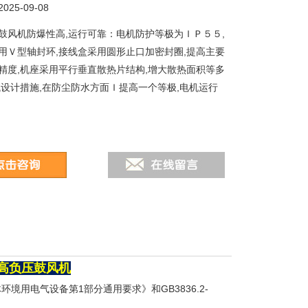
25-09-08
鼓风机防爆性高,运行可靠：电机防护等极为ＩＰ５５,
用Ｖ型轴封环,接线盒采用圆形止口加密封圈,提高主要
精度,机座采用平行垂直散热片结构,增大散热面积等多
械设计措施,在防尘防水方面Ｉ提高一个等极,电机运行
高负压鼓风机
体环境用电气设备第1部分通用要求》和GB3836.2-