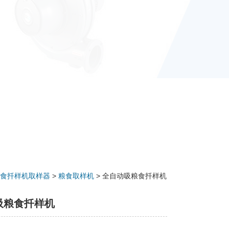
食扦样机取样器
>
粮食取样机
> 全自动吸粮食扦样机
吸粮食扦样机