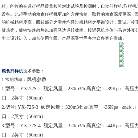
籽）的收购在进行样品质量检验对比试验及检测时，自动仟样机/取样机
设备。比起手动的粮食仟样机更加的方便快捷，取样的粮食深度更深，取
的机械精密度高，回转部分之零件均经过极精密之平衡设计，测试、校
散热壳，能够快速散热以加强马达运转效率。旋涡风机本体与马达外壳
尘土设计进入，加长使用年限。产品深受世界各地众多客户青睐。
粮食扦样机
技术参数：
风机参数：
1.常用功率：
1.型号：YX-52S-2 额定风量：230m3/h 高真空：-39Kpa 高
口：2英寸（50mm)
2.型号: YX-72S-3 额定风量：320m3/h 高真空：-36Kpa 高
口：2英寸（50mm）
3.型号：YX-72S-4 额定风量：320m3/h 高真空：-44Kpa 高
口：2英寸（50mm）