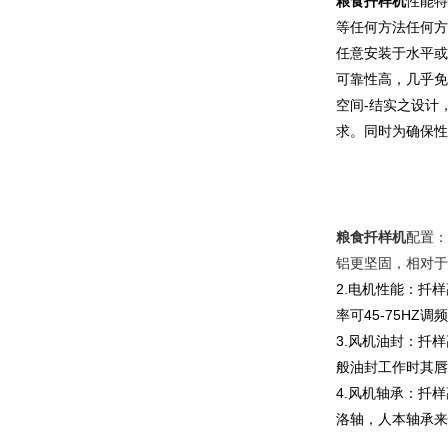
粮食扦样机
性能特
等任何方法任何方
任意安装于水平或
可靠性高，几乎免
空间-结实之设计
求。同时为确保性
粮食扦样机
配置：
铝更坚固，相对于
2.电机性能：扦样
率可45-75HZ
3.风机油封：扦样
般油封工作时其唇
4.风机轴承：扦
洛轴，人本轴承来