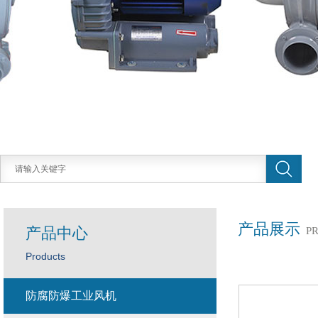
产品展示
产品中心
P
Products
防腐防爆工业风机