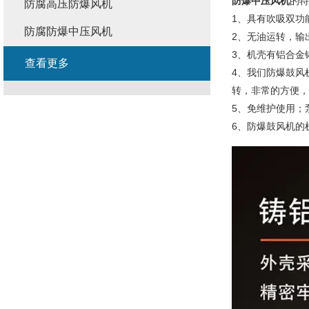
防爆中压风机
防腐高压防爆风机
1、具有吹吸双
防腐防爆中压风机
2、无油运转，
3、机壳有铝合
查看更多
4、我们防爆鼓风
转，非常的方便
5、免维护使用
6、防爆鼓风机的