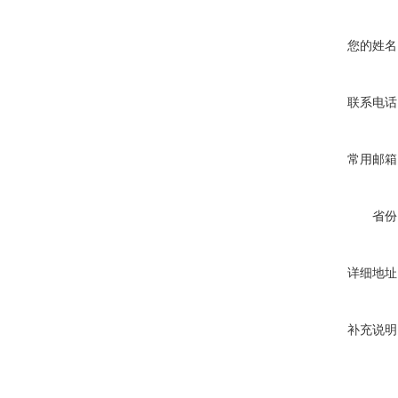
您的姓名
联系电话
常用邮箱
省份
详细地址
补充说明