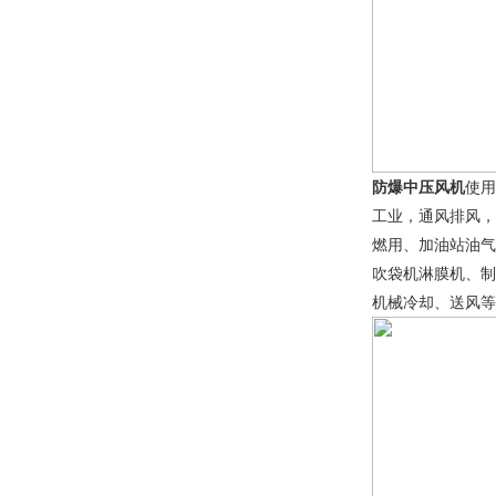
防爆中压风机
使
工业，通风排风，
燃用、加油站油气
吹袋机淋膜机、制
机械冷却、送风等