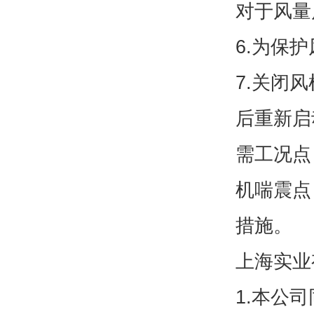
对于风量
6.为保
7.关闭
后重新启
需工况点
机喘震点
措施。
上海实业
1.本公