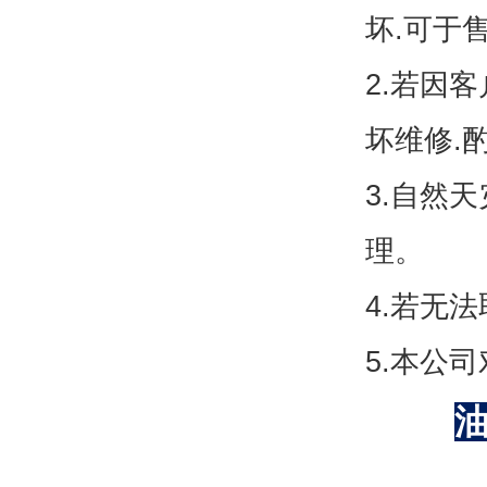
坏.可于
2.若因
坏维修.
3.自然
理。
4.若无
5.本公