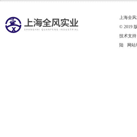
在线留言
上海全风
© 20
技术支持
陆
网站