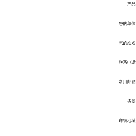
产品
您的单位
您的姓名
联系电话
常用邮箱
省份
详细地址