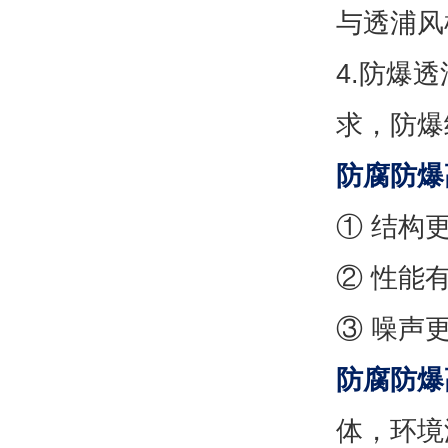
与透浦风
4.防爆
求，防爆级
防腐防爆
① 结构
② 性能
③ 噪声
防腐防爆
体，环境