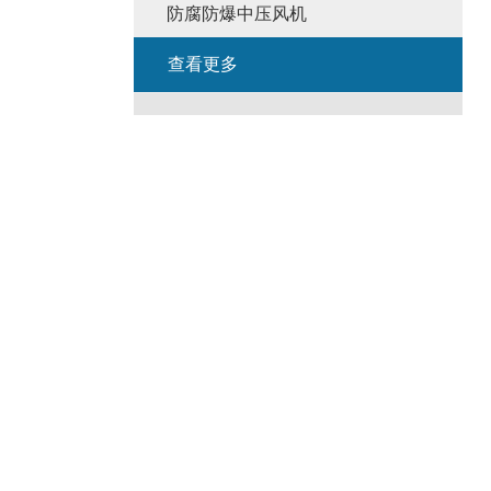
防腐防爆中压风机
查看更多