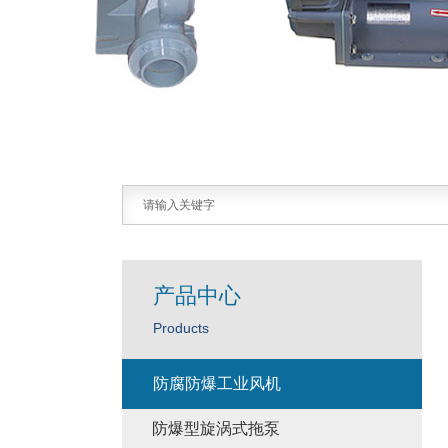
产品中心
Products
防腐防爆工业风机
防爆型旋涡式拖泵