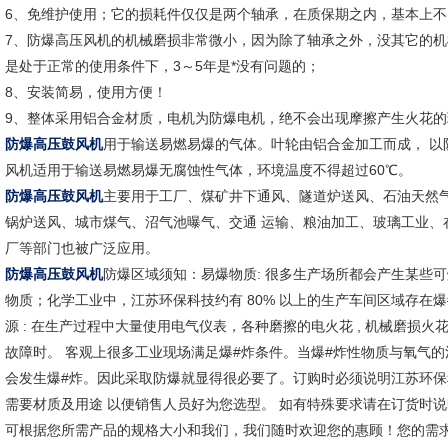
6、免维护使用；它的损耗件仅仅是两个轴承，在质保期之内，基本上不
7、防爆高压风机的机械磨损非常微小，因为除了轴承之外，没其它的
是处于正常的使用条件下，3～5年是*没有问题的；
8、安装简易，使用方便！
9、整体采用铝合金材质，电机为防爆电机，绝不会出现摩擦产生火花
防爆高压鼓风机
用于输送易燃易爆的气体。叶轮由铝合金加工而成， 以
风机适用于输送易燃易爆无腐蚀性气体，环境温度不得超过60℃。
防爆高压鼓风机
主要用于工厂、煤矿井下通风、隧道炉送风、石油天然
锅炉送风、城市煤气、沼气池曝气、交通 运输、粮油加工、玻璃工业、
厂等部门也被广泛应用。
防爆高压鼓风机
防爆区域须知：易爆物质: 很多生产场所都会产生某些
物质；化学工业中，江苏环保科技约有 80% 以上的生产车间区域存在爆
源 : 在生产过程中大量使用电气仪表，各种磨擦的电火花 , 机械磨损
故障时。 客观上很多工业现场满足爆#炸条件。当爆#炸性物质与氧气
会发生爆#炸。因此采取防爆就显得很必要了。订购时必须说明江苏环
需要材质及用途 以便销售人员好为您选型。 如有特殊要求请在订货时
可根据您所需产品的规格大小和我们，我们随时欢迎您的惠顾！您的需求