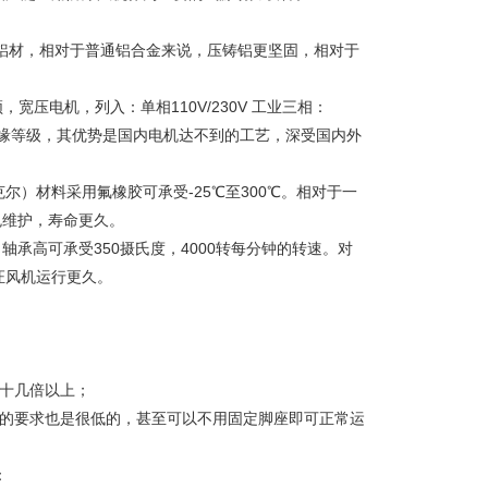
同铝材，相对于普通铝合金来说，压铸铝更坚固，相对于
压电机，列入：单相110V/230V 工业三相：
等级 F级绝缘等级，其优势是国内电机达不到的工艺，深受国内外
克尔）材料采用氟橡胶可承受-25℃至300℃。相对于一
免维护，寿命更久。
轴承高可承受350摄氏度，4000转每分钟的转速。对
证风机运行更久。
十几倍以上；
础的要求也是很低的，甚至可以不用固定脚座即可正常运
：