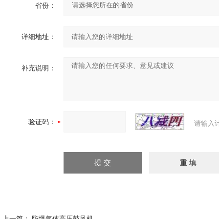
省份：
详细地址：
补充说明：
验证码：
请输入
上一篇：
防爆气体高压鼓风机