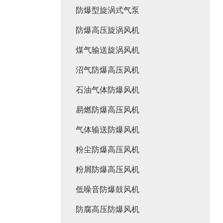
防爆型旋涡式气泵
防爆高压旋涡风机
煤气输送旋涡风机
沼气防爆高压风机
石油气体防爆风机
易燃防爆高压风机
气体输送防爆风机
粉尘防爆高压风机
粉屑防爆高压风机
低噪音防爆鼓风机
防腐高压防爆风机