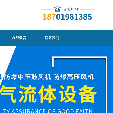
在线留言
联系我们