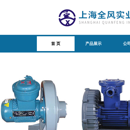
首 页
产品展示
公