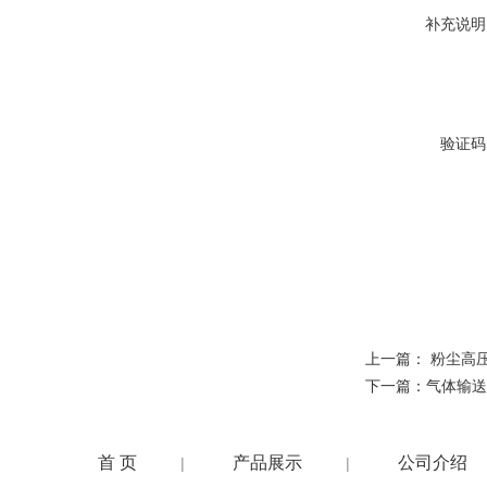
补充说明
验证码
上一篇：
粉尘高
下一篇：
气体输送
首 页
产品展示
公司介绍
|
|