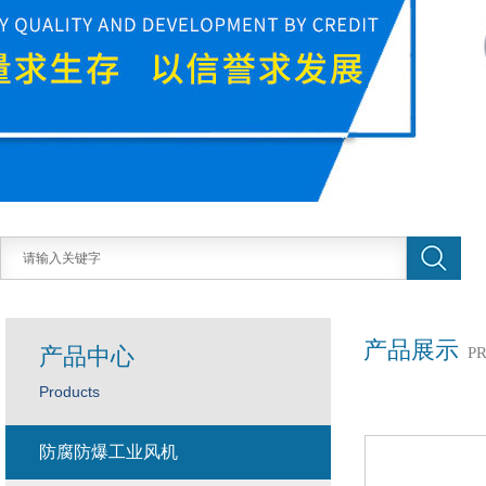
产品展示
产品中心
P
Products
防腐防爆工业风机