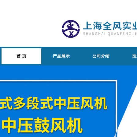
首 页
产品展示
公司介绍
技