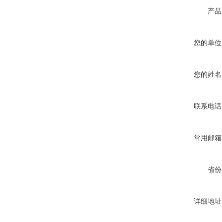
产品
您的单位
您的姓名
联系电话
常用邮箱
省份
详细地址