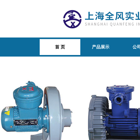
首 页
产品展示
公