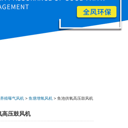
养殖曝气风机
>
鱼塘增氧风机
> 鱼池供氧高压鼓风机
氧高压鼓风机