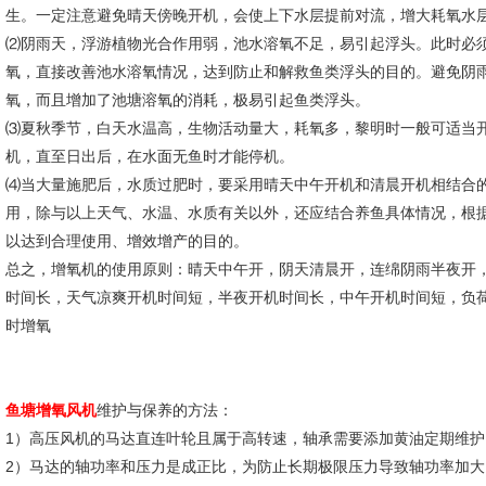
生。一定注意避免晴天傍晚开机，会使上下水层提前对流，增大耗氧水
⑵阴雨天，浮游植物光合作用弱，池水溶氧不足，易引起浮头。此时必
氧，直接改善池水溶氧情况，达到防止和解救鱼类浮头的目的。避免阴
氧，而且增加了池塘溶氧的消耗，极易引起鱼类浮头。
⑶夏秋季节，白天水温高，生物活动量大，耗氧多，黎明时一般可适当
机，直至日出后，在水面无鱼时才能停机。
⑷当大量施肥后，水质过肥时，要采用晴天中午开机和清晨开机相结合
用，除与以上天气、水温、水质有关以外，还应结合养鱼具体情况，根
以达到合理使用、增效增产的目的。
总之，增氧机的使用原则：晴天中午开，阴天清晨开，连绵阴雨半夜开
时间长，天气凉爽开机时间短，半夜开机时间长，中午开机时间短，负
时增氧
鱼塘增氧风机
维护与保养的方法：
1）高压风机的马达直连叶轮且属于高转速，轴承需要添加黄油定期维
2）马达的轴功率和压力是成正比，为防止长期极限压力导致轴功率加