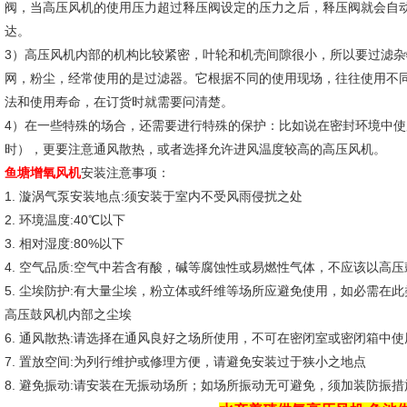
阀，当高压风机的使用压力超过释压阀设定的压力之后，释压阀就会自
达。
3）高压风机内部的机构比较紧密，叶轮和机壳间隙很小，所以要过滤
网，粉尘，经常使用的是过滤器。它根据不同的使用现场，往往使用不
法和使用寿命，在订货时就需要问清楚。
4）在一些特殊的场合，还需要进行特殊的保护：比如说在密封环境中
时），更要注意通风散热，或者选择允许进风温度较高的高压风机。
鱼塘增氧风机
安装注意事项：
1. 漩涡气泵安装地点:须安装于室内不受风雨侵扰之处
2. 环境温度:40℃以下
3. 相对湿度:80%以下
4. 空气品质:空气中若含有酸，碱等腐蚀性或易燃性气体，不应该以高
5. 尘埃防护:有大量尘埃，粉立体或纤维等场所应避免使用，如必需在
高压鼓风机内部之尘埃
6. 通风散热:请选择在通风良好之场所使用，不可在密闭室或密闭箱中使
7. 置放空间:为列行维护或修理方便，请避免安装过于狭小之地点
8. 避免振动:请安装在无振动场所；如场所振动无可避免，须加装防振