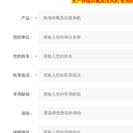
水产养殖供氧高压风机
鱼池
产品：
您的单位：
您的姓名：
联系电话：
常用邮箱：
省份：
详细地址：