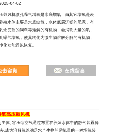
25-04-02
压鼓风机微孔曝气增氧是水底增氧，而其它增氧是表
养殖水体主要是水底缺氧，水体底层沉积的肥泥，有
剩余变质的饲料等难解的有机物，会消耗大量的氧，
孔曝气增氧，使其转化为微生物溶解分解的有机物，
净化功能得以恢复。
供氧高压鼓风机
主体, 将压缩空气通过布置在养殖水体中的散气装置释
中去,成为溶解氧以满足水产生物的需氧量的一种增氧装