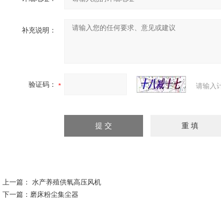
补充说明：
验证码：
请输入
上一篇：
水产养殖供氧高压风机
下一篇：
磨床粉尘集尘器