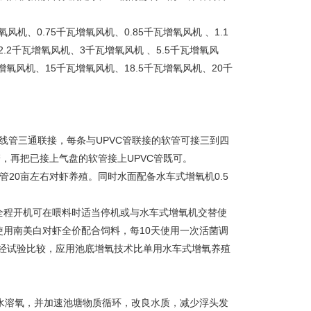
机、0.75千瓦增氧风机、0.85千瓦增氧风机 、1.1
.2千瓦增氧风机、3千瓦增氧风机 、5.5千瓦增氧风
瓦增氧风机、15千瓦增氧风机、18.5千瓦增氧风机、20千
分线管三通联接，每条与UPVC管联接的软管可接三到四
，再把已接上气盘的软管接上UPVC管既可。
；管20亩左右对虾养殖。同时水面配备水车式增氧机0.5
全程开机可在喂料时适当停机或与水车式增氧机交替使
用南美白对虾全价配合饲料，每10天使用一次活菌调
经试验比较，应用池底增氧技术比单用水车式增氧养殖
水溶氧，并加速池塘物质循环，改良水质，减少浮头发