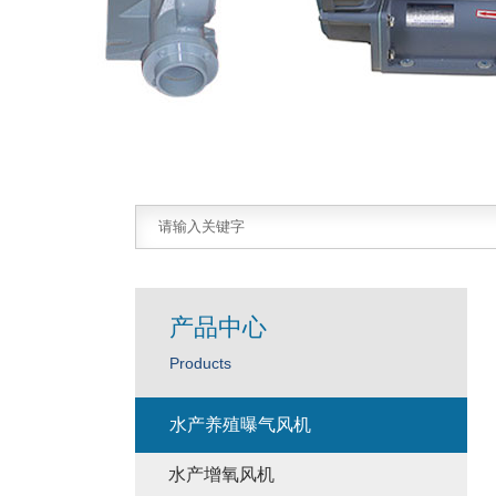
产品中心
Products
水产养殖曝气风机
水产增氧风机