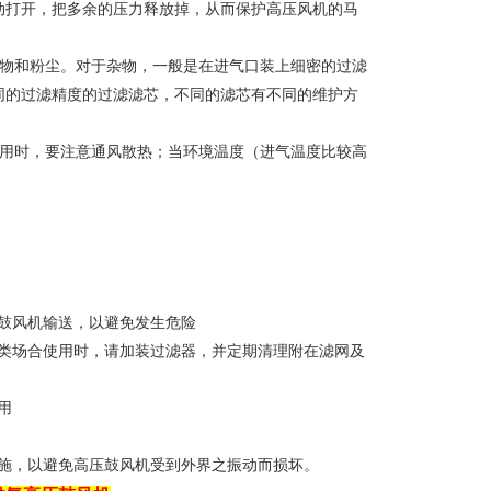
动打开，把多余的压力释放掉，从而保护高压风机的马
杂物和粉尘。对于杂物，一般是在进气口装上细密的过滤
同的过滤精度的过滤滤芯，不同的滤芯有不同的维护方
使用时，要注意通风散热；当环境温度（进气温度比较高
压鼓风机输送，以避免发生危险
此类场合使用时，请加装过滤器，并定期清理附在滤网及
用
措施，以避免高压鼓风机受到外界之振动而损坏。