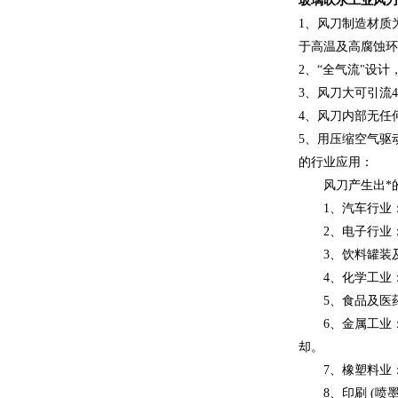
玻璃吹水工业风刀
1、风刀制造材质
于高温及高腐蚀环
2、“全气流"设
3、风刀大可引流
4、风刀内部无任
5、用压缩空气驱
的行业应用：
风刀产生出*的
1、汽车行业：
2、电子行业：
3、饮料罐装及
4、化学工业：
5、食品及医药
6、金属工业：
却。
7、橡塑料业：
8、印刷 (喷墨